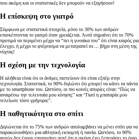
που ακόμη και οι στατιστικές δεν μπορούν να εξηγήσουν!
Η επίσκεψη στο γιατρό
Σύμφωνα με στατιστικά στοιχεία, μόνο το 30% των ανδρών
επισκέπτονται το γιατρό όταν χρειάζεται. Αυτό σημαίνει ότι το 70%
προτιμά να περιμένει μέχρι να “πει η γυναίκα του” ότι είναι καιρός για
έλεγχο, ή μέχρι το φτέρνισμα να μετατραπεί σε… βήχα στη μέση της
νύχτας!
Η σχέση με την τεχνολογία
Η αλήθεια είναι ότι οι άνδρες πιστεύουν ότι είναι εξπέρ στην
τεχνολογία. Στατιστικά, το 90% δηλώνει ότι μπορεί να κάνει τα πάντα
με το smartphone του. Ωστόσο, οι πιο κοινές απορίες είναι: “Πώς να
αναιρέσω την τελευταία μου κίνηση;” και “Γιατί η μπαταρία μου
τελείωσε τόσο γρήγορα;”.
Η παθητικότητα στο σπίτι
Δηλώνεται ότι το 75% των ανδρών απολαμβάνει να μένει σπίτι για να
παρακολουθήσει μια αθλητική εκπομπή ή ταινία. Ωστόσο, το 90%
αυτών δεν έχουν επισημάνει ποτέ ότι η σκόνη έχει ξεπεράσει το όριο.