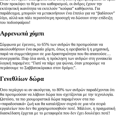
Όταν προκύψει το θέμα του καθαρισμού, οι άνδρες έχουν την
εκπληκτική ικανότητα να εκτελούν “κούφια” καθήκοντα. Για
παράδειγμα, μπορούν να μετακινήσουν ένα έπιπλο για να “βαδίσουν”
λίγο, αλλά και πάλι περισσότερη προσοχή να δώσουν στην επίδειξη
του ποδοσφαίρου!
Αρρενωπά χόμπι
Σύμφωνα με έρευνες, το 65% των ανδρών θα προτιμούσαν να
ακολουθήσουν ένα ακραίο χόμπι, όπως η ορειβασία ή η μηχανική,
παρά να συμμετάσχουν σε μια δραστηριότητα που θα απαιτούσε…
συνεργασία. Παρ όλα αυτά, η πρόκληση των ανδρών στη γυναικεία
λογική παραμένει: “Γιατί να πάμε για ψώνια, όταν μπορούμε να
περάσουμε το Σαββατοκύριακο στον δρόμο;”.
Γενεθλίων δώρα
Όσο περίεργο κι αν ακούγεται, το 80% των ανδρών παραδέχονται ότι
θα προτιμούσαν να λάβουν δώρα που σχετίζονται με την τεχνολογία.
Ωστόσο, τα πιο χιουμοριστικά δώρα παραμένουν στα πιο
«παραδοσιακά» ζωή και θα καταλήξουν συχνά σε μια νέα σειρά
εργαλείων που δεν θα χρησιμοποιηθούν ποτέ. Μάλλον, η πραγματική
διασκέδαση έρχεται με το μεταφορέα που δεν έχει δουλέψει ποτέ!