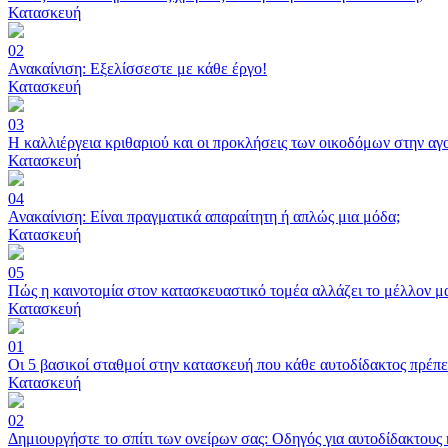
Κατασκευή
02
Ανακαίνιση: Εξελίσσεστε με κάθε έργο!
Κατασκευή
03
Η καλλιέργεια κριθαριού και οι προκλήσεις των οικοδόμων στην αγ
Κατασκευή
04
Ανακαίνιση: Είναι πραγματικά απαραίτητη ή απλώς μια μόδα;
Κατασκευή
05
Πώς η καινοτομία στον κατασκευαστικό τομέα αλλάζει το μέλλον μ
Κατασκευή
01
Οι 5 βασικοί σταθμοί στην κατασκευή που κάθε αυτοδίδακτος πρέπει
Κατασκευή
02
Δημιουργήστε το σπίτι των ονείρων σας: Οδηγός για αυτοδίδακτους