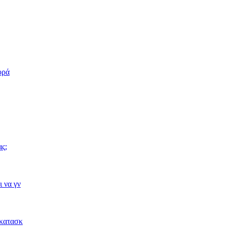
ορά
ας;
 να γν
 κατασκ