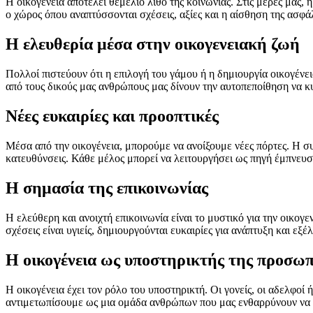
Η οικογένεια αποτελεί θεμέλιο λίθο της κοινωνίας. Στις μέρες μας, 
ο χώρος όπου αναπτύσσονται σχέσεις, αξίες και η αίσθηση της ασφά
Η ελευθερία μέσα στην οικογενειακή ζωή
Πολλοί πιστεύουν ότι η επιλογή του γάμου ή η δημιουργία οικογένε
από τους δικούς μας ανθρώπους μας δίνουν την αυτοπεποίθηση να κ
Νέες ευκαιρίες και προοπτικές
Μέσα από την οικογένεια, μπορούμε να ανοίξουμε νέες πόρτες. Η σ
κατευθύνσεις. Κάθε μέλος μπορεί να λειτουργήσει ως πηγή έμπνευση
Η σημασία της επικοινωνίας
Η ελεύθερη και ανοιχτή επικοινωνία είναι το μυστικό για την οικογ
σχέσεις είναι υγιείς, δημιουργούνται ευκαιρίες για ανάπτυξη και εξέλ
Η οικογένεια ως υποστηρικτής της προσω
Η οικογένεια έχει τον ρόλο του υποστηρικτή. Οι γονείς, οι αδελφοί
αντιμετωπίσουμε ως μια ομάδα ανθρώπων που μας ενθαρρύνουν να 