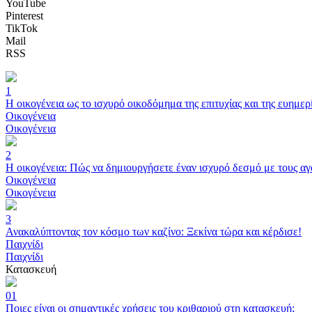
YouTube
Pinterest
TikTok
Mail
RSS
1
Η οικογένεια ως το ισχυρό οικοδόμημα της επιτυχίας και της ευημερ
Οικογένεια
Οικογένεια
2
Η οικογένεια: Πώς να δημιουργήσετε έναν ισχυρό δεσμό με τους α
Οικογένεια
Οικογένεια
3
Ανακαλύπτοντας τον κόσμο των καζίνο: Ξεκίνα τώρα και κέρδισε!
Παιχνίδι
Παιχνίδι
Κατασκευή
01
Ποιες είναι οι σημαντικές χρήσεις του κριθαριού στη κατασκευή;