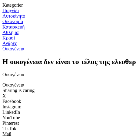
Kategorier
Παιχνίδι
Αυτοκίνητο
Οικονομία
Κατασκευή
Αθλημα
Κρασί
Ανδρες
Οικογένεια
Η οικογένεια δεν είναι το τέλος της ελευθε
Οικογένεια
Οικογένεια
Sharing is caring
X
Facebook
Instagram
LinkedIn
YouTube
Pinterest
TikTok
Mail