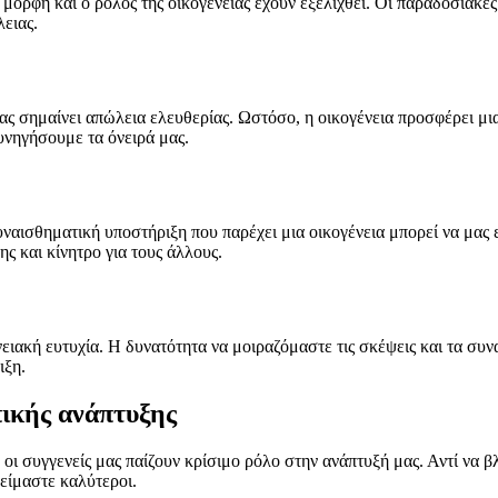
η μορφή και ο ρόλος της οικογένειας έχουν εξελιχθεί. Οι παραδοσιακέ
λειας.
ιας σημαίνει απώλεια ελευθερίας. Ωστόσο, η οικογένεια προσφέρει μι
υνηγήσουμε τα όνειρά μας.
υναισθηματική υποστήριξη που παρέχει μια οικογένεια μπορεί να μας
ς και κίνητρο για τους άλλους.
ενειακή ευτυχία. Η δυνατότητα να μοιραζόμαστε τις σκέψεις και τα συ
ιξη.
πικής ανάπτυξης
 ή οι συγγενείς μας παίζουν κρίσιμο ρόλο στην ανάπτυξή μας. Αντί να
είμαστε καλύτεροι.