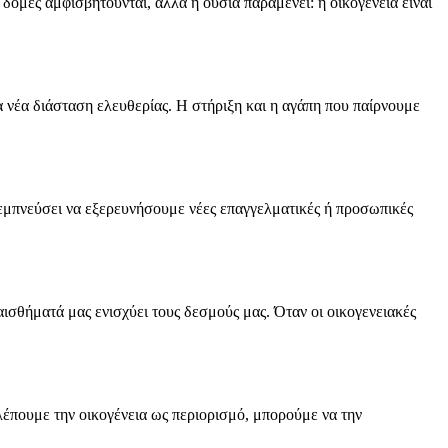
ς δομές αμφισβητούνται, αλλά η ουσία παραμένει: η οικογένεια είναι
α νέα διάσταση ελευθερίας. Η στήριξη και η αγάπη που παίρνουμε
 εμπνεύσει να εξερευνήσουμε νέες επαγγελματικές ή προσωπικές
ναισθήματά μας ενισχύει τους δεσμούς μας. Όταν οι οικογενειακές
 βλέπουμε την οικογένεια ως περιορισμό, μπορούμε να την